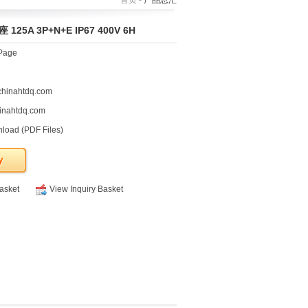
首页 -
产品总汇
125A 3P+N+E IP67 400V 6H
Page
chinahtdq.com
inahtdq.com
load (PDF Files)
Basket
View Inquiry Basket