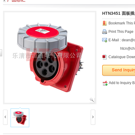
HTN3451 面板插座 
Bookmark This 
Print This Page
E-Mail : dean@
htcn@ch
Catalogue Down
Add to Inquiry 