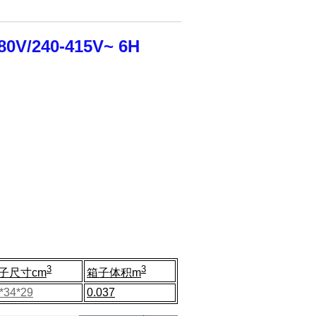
0V/240-415V~ 6H
3
3
子尺寸cm
箱子体积m
*34*29
0.037