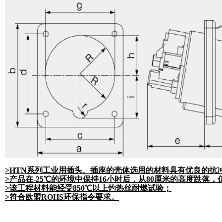
>HTN系列工业用插头、插座的壳体选用的材料具有优良的抗
>产品在-25℃的环境中保持16小时后，从80厘米的高度跌落
>该工程材料能经受850℃以上灼热丝耐燃试验；
>符合欧盟ROHS环保指令要求。