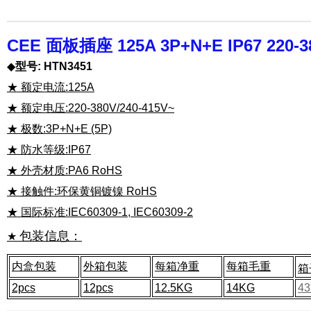
CEE 面板插座 125A 3P+N+E IP67 220-38
◆
型号: HTN3451
★ 额定电流:125A
★ 额定电压:220-380V/240-415V~
★ 极数:3P+N+E (5P)
★ 防水等级:IP67
★ 外壳材质:PA6 RoHS
★ 接触件:环保黄铜镀镍 RoHS
★ 国际标准:IEC60309-1, IEC60309-2
包装信息：
★
内盒包装
外箱包装
每箱净重
每箱毛重
箱
2pcs
12pcs
12.5KG
14KG
43